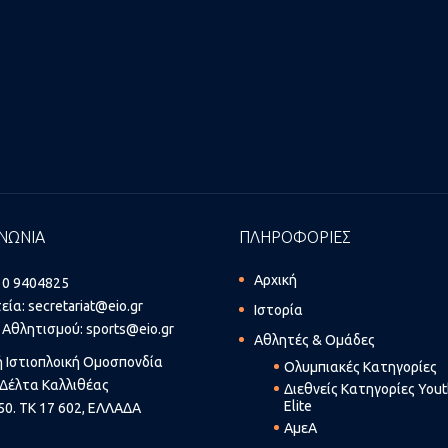
ΝΩΝΙΑ
ΠΛΗΡΟΦΟΡΙΕΣ
Αρχική
10 9404825
εία:
secretariat@eio.gr
Ιστορία
 Αθλητισμού:
sports@eio.gr
Αθλητές & Ομάδες
ή Ιστιοπλοική Ομοσπονδία
Ολυμπιακές Κατηγορίες
Δέλτα Καλλιθέας
Διεθνείς Κατηγορίες You
Elite
50. ΤΚ 17 602, ΕΛΛΑΔΑ
ΑμεΑ