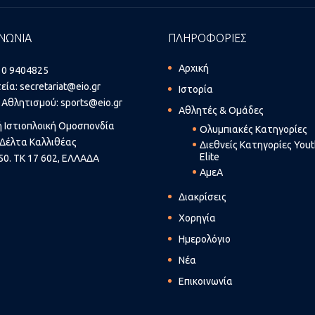
ΝΩΝΙΑ
ΠΛΗΡΟΦΟΡΙΕΣ
Αρχική
10 9404825
εία:
secretariat@eio.gr
Ιστορία
 Αθλητισμού:
sports@eio.gr
Αθλητές & Ομάδες
ή Ιστιοπλοική Ομοσπονδία
Ολυμπιακές Κατηγορίες
Δέλτα Καλλιθέας
Διεθνείς Κατηγορίες You
Elite
50. ΤΚ 17 602, ΕΛΛΑΔΑ
ΑμεΑ
Διακρίσεις
Χορηγία
Ημερολόγιο
Νέα
Επικοινωνία