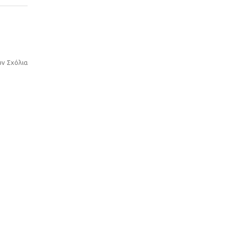
υν Σχόλια