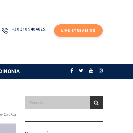
+30 210 9404825
LIVE STREAMING
ΟΙΝΩΝΙΑ
υν Σχόλια