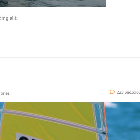
ng elit.
Δεν υπάρχο
ories: