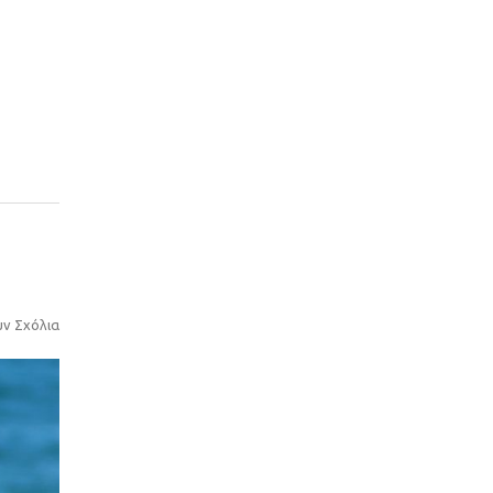
υν Σχόλια